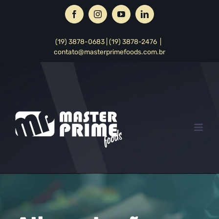
Skip
Facebook
Instagram
YouTube
LinkedIn
to
content
(19) 3878-0683 | (19) 3878-2476
|
contato@masterprimefoods.com.br